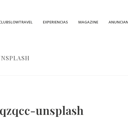
CLUBSLOWTRAVEL
EXPERIENCIAS
MAGAZINE
ANUNCIA
UNSPLASH
HOME
/
SIN CATEGORIZAR
/
EXPLORANDO ESPAÑA CON ZENTANGLE Y S
2qzqcc-unsplash