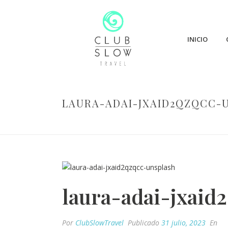
INICIO
LAURA-ADAI-JXAID2QZQCC-
laura-adai-jxaid
Por
ClubSlowTravel
Publicado
31 julio, 2023
En