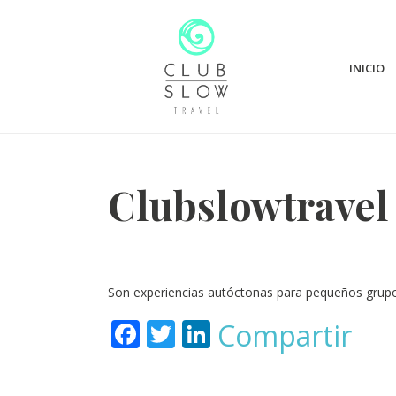
INICIO
Clubslowtravel 
Son experiencias autóctonas para pequeños grupo
F
T
Li
Compartir
ac
w
n
e
itt
k