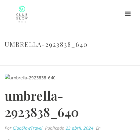
UMBRELLA-2923838_640
HOME
/
SIN CATEGORIZAR
/
MAYO: EL MES IDEAL PARA UN RETIRO DE
YOGA EN ESPAÑA
/ UMBRELLA-2923838_640
umbrella-
2923838_640
Por
ClubSlowTravel
Publicado
23 abril, 2024
En