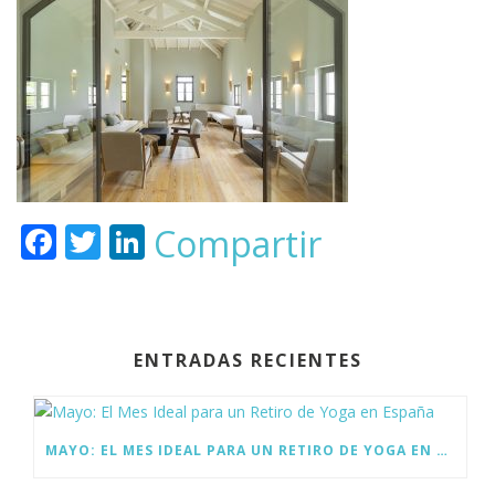
F
T
Li
Compartir
ac
w
n
e
itt
k
b
er
e
ENTRADAS RECIENTES
o
dI
o
n
k
MAYO: EL MES IDEAL PARA UN RETIRO DE YOGA EN ESPAÑA