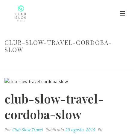
CLUB-SLOW-TRAVEL-CORDOBA-
SLOW
HOME
/
CÓRDOBA CULTURAL Y GASTRONÓMICA
/ CLUB-SLOW-
TRAVEL-CORDOBA-SLOW
club-slow-travel-
cordoba-slow
Por
Club Slow Travel
Publicado
20 agosto, 2019
En