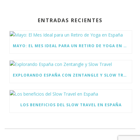
e
itt
k
b
er
e
ENTRADAS RECIENTES
o
dI
o
n
k
MAYO: EL MES IDEAL PARA UN RETIRO DE YOGA EN ESPAÑA
EXPLORANDO ESPAÑA CON ZENTANGLE Y SLOW TRAVEL
LOS BENEFICIOS DEL SLOW TRAVEL EN ESPAÑA