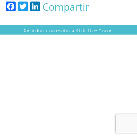
F
T
Li
Compartir
ac
w
n
e
itt
k
Derechos reservados a Club Slow Travel
b
er
e
o
dI
o
n
k