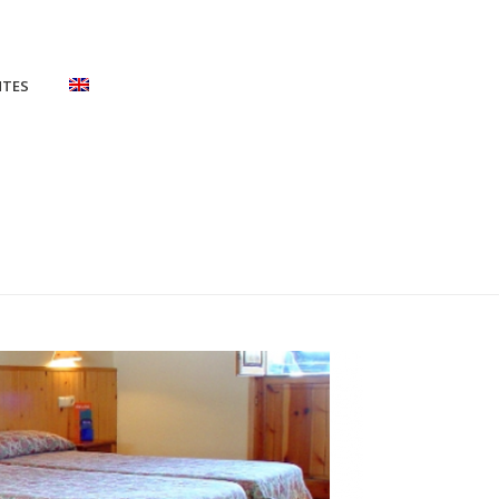
NTES
HOME
/
1.2.NIEVE_
/ 1.2.NIEVE_