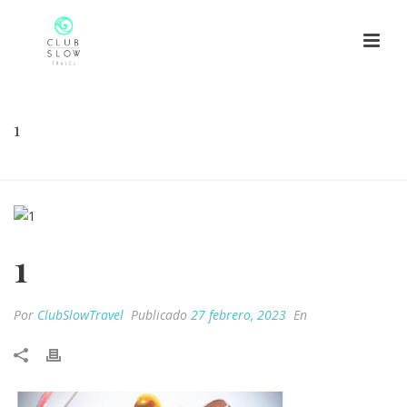
1
HOME
/
1
/ 1
1
Por
ClubSlowTravel
Publicado
27 febrero, 2023
En