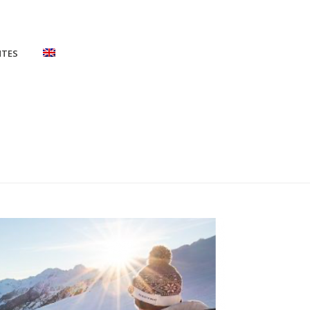
NTES
HOME
/
2
/ 2