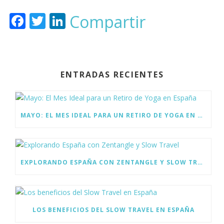
F
T
Li
Compartir
ac
w
n
e
itt
k
b
er
e
ENTRADAS RECIENTES
o
dI
o
n
k
MAYO: EL MES IDEAL PARA UN RETIRO DE YOGA EN ESPAÑA
EXPLORANDO ESPAÑA CON ZENTANGLE Y SLOW TRAVEL
LOS BENEFICIOS DEL SLOW TRAVEL EN ESPAÑA