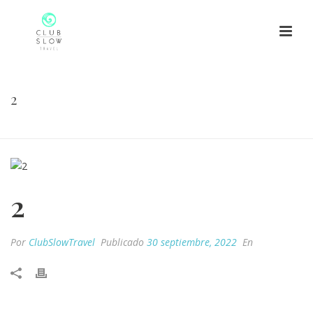
2
HOME
/
2
/ 2
2
Por
ClubSlowTravel
Publicado
30 septiembre, 2022
En