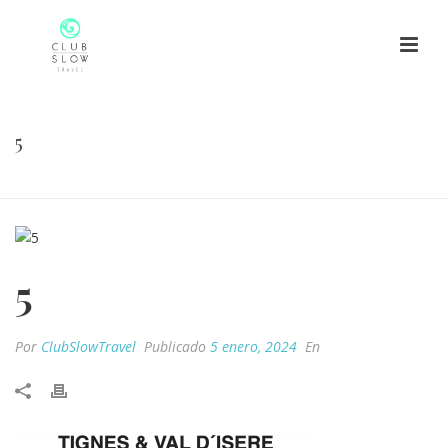
5
HOME
/
5
/ 5
5
Por
ClubSlowTravel
Publicado
5 enero, 2024
En