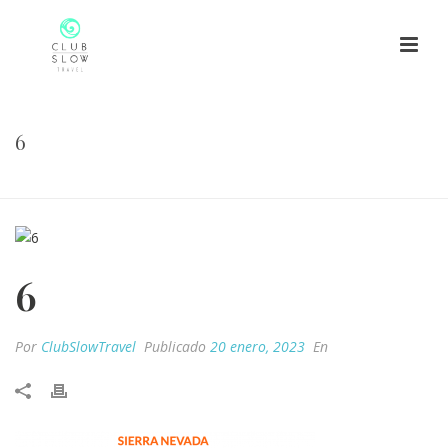
6
HOME
/
6
/ 6
6
Por
ClubSlowTravel
Publicado
20 enero, 2023
En