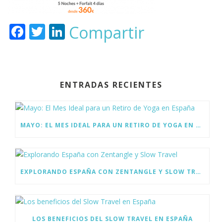
F
T
Li
Compartir
ac
w
n
e
itt
k
b
er
e
ENTRADAS RECIENTES
o
dI
o
n
k
MAYO: EL MES IDEAL PARA UN RETIRO DE YOGA EN ESPAÑA
EXPLORANDO ESPAÑA CON ZENTANGLE Y SLOW TRAVEL
LOS BENEFICIOS DEL SLOW TRAVEL EN ESPAÑA