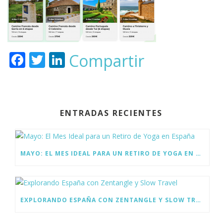
F
T
Li
Compartir
ac
w
n
e
itt
k
b
er
e
ENTRADAS RECIENTES
o
dI
o
n
k
MAYO: EL MES IDEAL PARA UN RETIRO DE YOGA EN ESPAÑA
EXPLORANDO ESPAÑA CON ZENTANGLE Y SLOW TRAVEL