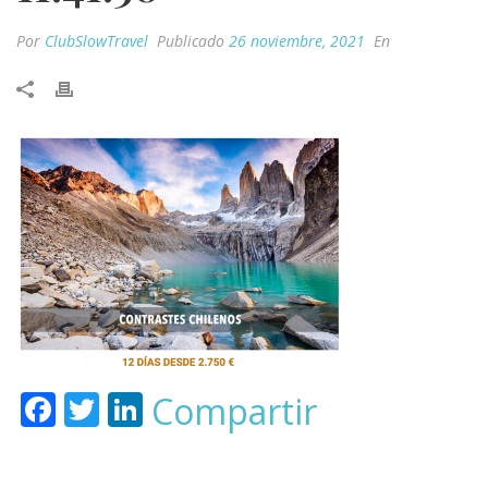
Por
ClubSlowTravel
Publicado
26 noviembre, 2021
En
F
T
Li
Compartir
ac
w
n
e
itt
k