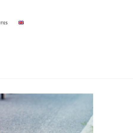
NTES
 CAPTURA-DE-PANTALLA-2021-11-26-A-LAS-12.28.35