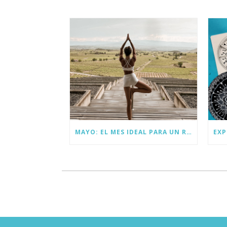
o
dI
o
n
k
MAYO: EL MES IDEAL PARA UN RETIRO DE YOGA EN ESPAÑA