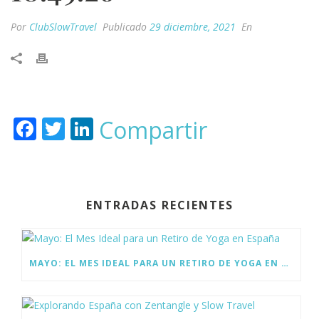
Por
ClubSlowTravel
Publicado
29 diciembre, 2021
En
F
T
Li
Compartir
ac
w
n
e
itt
k
b
er
e
ENTRADAS RECIENTES
o
dI
o
n
k
MAYO: EL MES IDEAL PARA UN RETIRO DE YOGA EN ESPAÑA