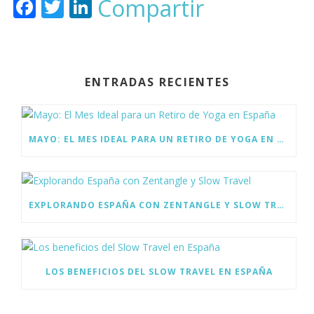
F
T
Li
Compartir
ac
w
n
e
itt
k
b
er
e
ENTRADAS RECIENTES
o
dI
o
n
k
MAYO: EL MES IDEAL PARA UN RETIRO DE YOGA EN ESPAÑA
EXPLORANDO ESPAÑA CON ZENTANGLE Y SLOW TRAVEL
LOS BENEFICIOS DEL SLOW TRAVEL EN ESPAÑA