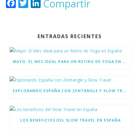
F
T
Li
Compartir
ac
w
n
e
itt
k
b
er
e
ENTRADAS RECIENTES
o
dI
o
n
k
MAYO: EL MES IDEAL PARA UN RETIRO DE YOGA EN ESPAÑA
EXPLORANDO ESPAÑA CON ZENTANGLE Y SLOW TRAVEL
LOS BENEFICIOS DEL SLOW TRAVEL EN ESPAÑA