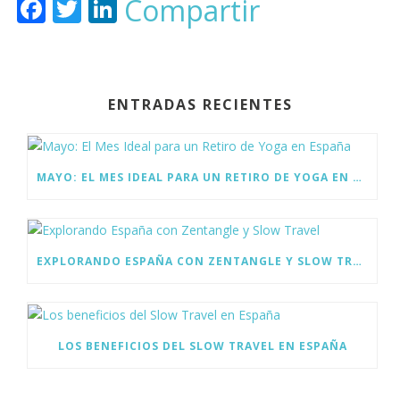
F
T
Li
Compartir
ac
w
n
e
itt
k
b
er
e
ENTRADAS RECIENTES
o
dI
o
n
k
MAYO: EL MES IDEAL PARA UN RETIRO DE YOGA EN ESPAÑA
EXPLORANDO ESPAÑA CON ZENTANGLE Y SLOW TRAVEL
LOS BENEFICIOS DEL SLOW TRAVEL EN ESPAÑA