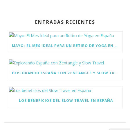
ac
w
n
e
itt
k
b
er
e
ENTRADAS RECIENTES
o
dI
o
n
k
MAYO: EL MES IDEAL PARA UN RETIRO DE YOGA EN ESPAÑA
EXPLORANDO ESPAÑA CON ZENTANGLE Y SLOW TRAVEL
LOS BENEFICIOS DEL SLOW TRAVEL EN ESPAÑA