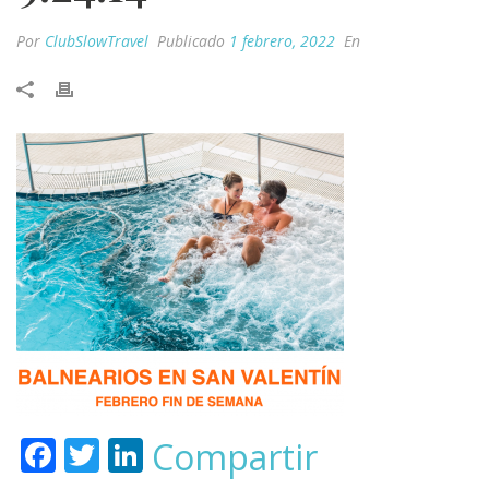
Por
ClubSlowTravel
Publicado
1 febrero, 2022
En
F
T
Li
Compartir