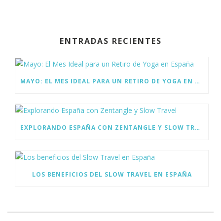
ac
w
n
e
itt
k
b
er
e
ENTRADAS RECIENTES
o
dI
o
n
k
MAYO: EL MES IDEAL PARA UN RETIRO DE YOGA EN ESPAÑA
EXPLORANDO ESPAÑA CON ZENTANGLE Y SLOW TRAVEL
LOS BENEFICIOS DEL SLOW TRAVEL EN ESPAÑA