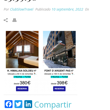
Por
ClubSlowTravel
Publicado
10 septiembre, 2022
En
F
T
Li
Compartir