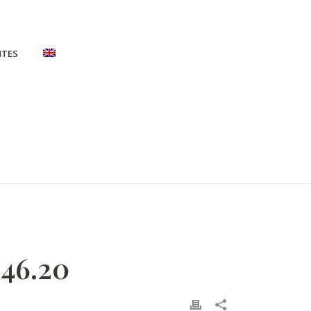
NTES
 CAPTURA-DE-PANTALLA-2022-11-17-A-LAS-10.46.20
.46.20