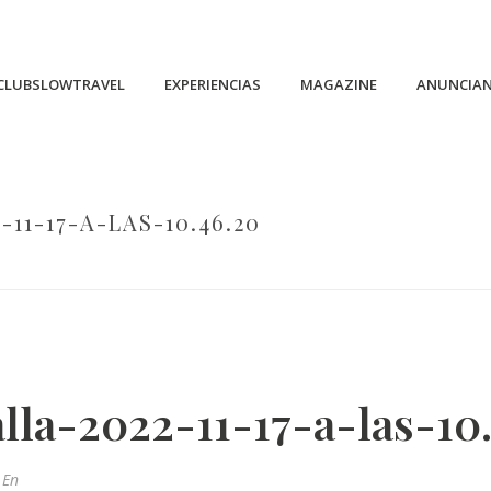
CLUBSLOWTRAVEL
EXPERIENCIAS
MAGAZINE
ANUNCIA
1-17-A-LAS-10.46.20
HOME
/
CAPTURA-DE-PANTALLA-2022-11-17-A-LAS-10.46.20
/
lla-2022-11-17-a-las-10
En