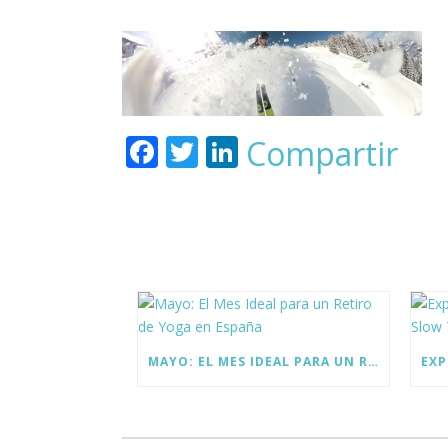
F
T
Li
Compartir
ac
w
n
e
itt
k
b
er
e
o
dI
o
n
k
MAYO: EL MES IDEAL PARA UN RETIRO DE YOGA EN ESPAÑA