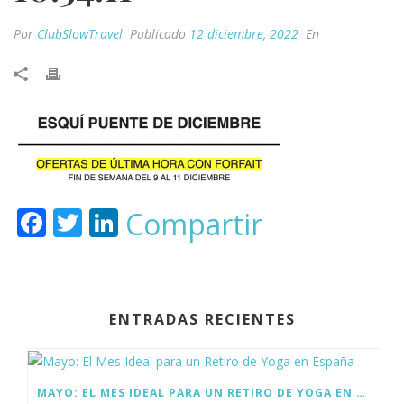
Por
ClubSlowTravel
Publicado
12 diciembre, 2022
En
F
T
Li
Compartir
ac
w
n
e
itt
k
b
er
e
ENTRADAS RECIENTES
o
dI
o
n
k
MAYO: EL MES IDEAL PARA UN RETIRO DE YOGA EN ESPAÑA