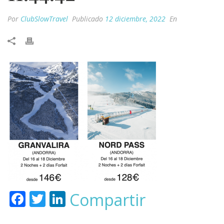
Por
ClubSlowTravel
Publicado
12 diciembre, 2022
En
F
T
Li
Compartir
ac
w
n