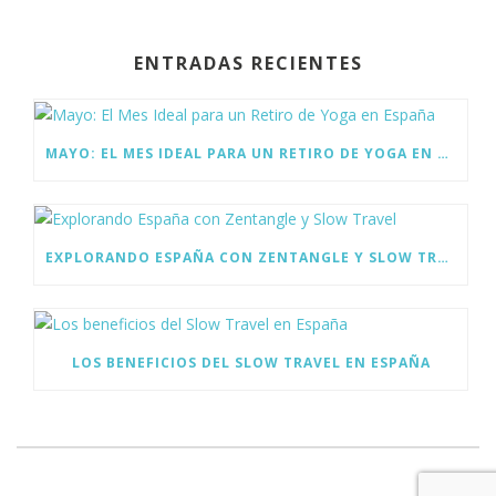
e
itt
k
b
er
e
ENTRADAS RECIENTES
o
dI
o
n
k
MAYO: EL MES IDEAL PARA UN RETIRO DE YOGA EN ESPAÑA
EXPLORANDO ESPAÑA CON ZENTANGLE Y SLOW TRAVEL
LOS BENEFICIOS DEL SLOW TRAVEL EN ESPAÑA