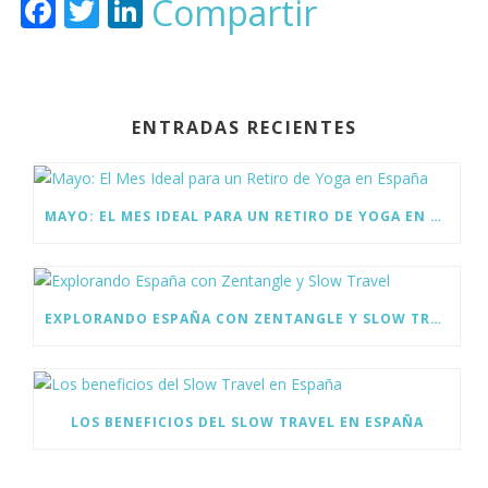
F
T
Li
Compartir
ac
w
n
e
itt
k
b
er
e
ENTRADAS RECIENTES
o
dI
o
n
k
MAYO: EL MES IDEAL PARA UN RETIRO DE YOGA EN ESPAÑA
EXPLORANDO ESPAÑA CON ZENTANGLE Y SLOW TRAVEL
LOS BENEFICIOS DEL SLOW TRAVEL EN ESPAÑA