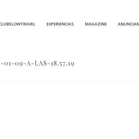
CLUBSLOWTRAVEL
EXPERIENCIAS
MAGAZINE
ANUNCIA
01-09-A-LAS-18.57.19
HOME
/
CAPTURA-DE-PANTALLA-2023-01-09-A-LAS-18.57.19
/