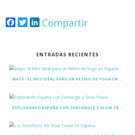
F
T
Li
Compartir
ac
w
n
e
itt
k
b
er
e
ENTRADAS RECIENTES
o
dI
o
n
k
MAYO: EL MES IDEAL PARA UN RETIRO DE YOGA EN ESPAÑA
EXPLORANDO ESPAÑA CON ZENTANGLE Y SLOW TRAVEL