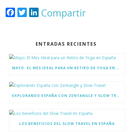
F
T
Li
Compartir
ac
w
n
e
itt
k
b
er
e
ENTRADAS RECIENTES
o
dI
o
n
k
MAYO: EL MES IDEAL PARA UN RETIRO DE YOGA EN ESPAÑA
EXPLORANDO ESPAÑA CON ZENTANGLE Y SLOW TRAVEL
LOS BENEFICIOS DEL SLOW TRAVEL EN ESPAÑA