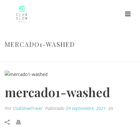
MERCADO1-WASHED
HOME
/
MERCADO1-WASHED
/ MERCADO1-WASHED
mercado1-washed
Por
ClubSlowTravel
Publicado
29 septiembre, 2021
En