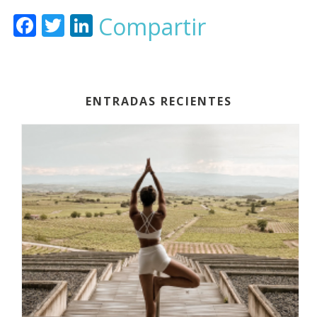
F
T
Li
Compartir
ac
w
n
e
itt
k
b
er
e
ENTRADAS RECIENTES
o
dI
o
n
k