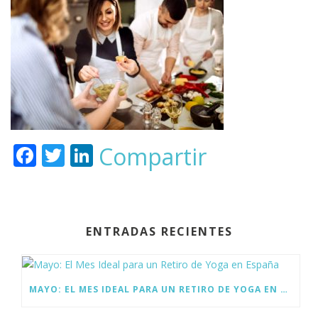
F
T
Li
Compartir
ac
w
n
e
itt
k
b
er
e
ENTRADAS RECIENTES
o
dI
o
n
k
MAYO: EL MES IDEAL PARA UN RETIRO DE YOGA EN ESPAÑA