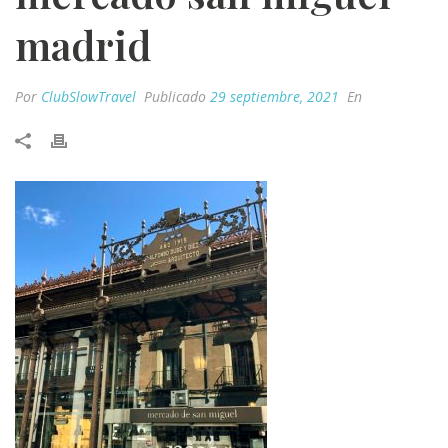
madrid
Por
ClubSlowTravel
Publicado
29 septiembre, 2021
En